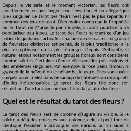
Depuis la vieillerie et le moment victorien, les fleurs ont
constamment eu une langue, une sensation et un allégorique
bien singulier. Le tarot des fleurs n’est pas le plus répandu ni
commun des jeux de tarot. Bien moins connu que la Prophétie
ou le Tarot de Marseille par modèle, il raidit pourtant à se
populariser peu à peu. Le tarot des fleurs se transige d’un jeu
entier de quelques cartes. Sur chacune de ces cartes, un groupe
de fleurettes distinctes est peinte, de la plus traditionnel à la
plus exceptionnel ou la plus étranger. Depuis l’Antiquité, le
naturel, et plus notamment les groupes floraux, sont considérés
comme saintes. Certaines d’entre elles ont des possessions et
des emblèmes singuliers. Par exemple, la rose peins l’amour, la
gypsophile la naïveté ou le hélianthe, le astre. Elles sont usées
uniques ou en mêles dans beaucoup de habituels ou de apprêts
d’huiles indispensables. Le tarot des fleurs tire donc son
résolution d’une fontaine inexhaustible : la faculté des fleurs.
Quel est le résultat du tarot des fleurs ?
Le tarot des fleurs sert de colonne d’augure au visible. Si le
spirite a déjà des polarises sans colonne, celui-ci peut tout de
identique l’assister à provoquer ses mirions ou lui aider à
soutenir son propos. Comme les distincts tarots, il accepte au