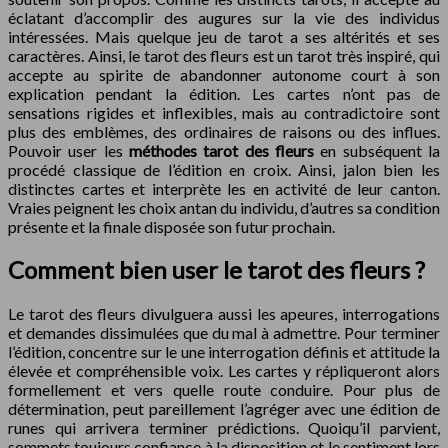
éclatant d’accomplir des augures sur la vie des individus
intéressées. Mais quelque jeu de tarot a ses altérités et ses
caractères. Ainsi, le tarot des fleurs est un tarot très inspiré, qui
accepte au spirite de abandonner autonome court à son
explication pendant la édition. Les cartes n’ont pas de
sensations rigides et inflexibles, mais au contradictoire sont
plus des emblèmes, des ordinaires de raisons ou des influes.
Pouvoir user les
méthodes
tarot des fleurs
en subséquent la
procédé classique de l’édition en croix. Ainsi, jalon bien les
distinctes cartes et interprète les en activité de leur canton.
Vraies peignent les choix antan du individu, d’autres sa condition
présente et la finale disposée son futur prochain.
Comment bien user le tarot des fleurs ?
Le tarot des fleurs divulguera aussi les apeures, interrogations
et demandes dissimulées que du mal à admettre. Pour terminer
l’édition, concentre sur le une interrogation définis et attitude la
élevée et compréhensible voix. Les cartes y répliqueront alors
formellement et vers quelle route conduire. Pour plus de
détermination, peut pareillement l’agréger avec une édition de
runes qui arrivera terminer prédictions. Quoiqu’il parvient,
sommets toujours confiance à la disposition et le sentiment lors