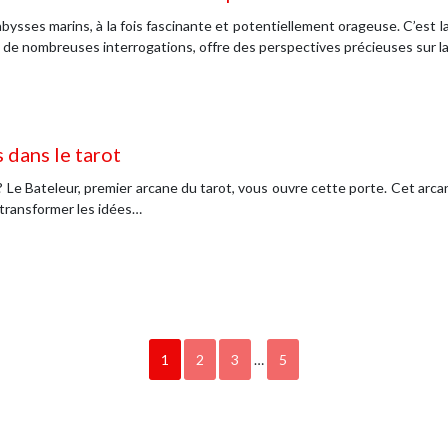
ysses marins, à la fois fascinante et potentiellement orageuse. C’est 
 de nombreuses interrogations, offre des perspectives précieuses sur l
s dans le tarot
tion ? Le Bateleur, premier arcane du tarot, vous ouvre cette porte. Cet a
 transformer les idées…
1
2
3
…
5