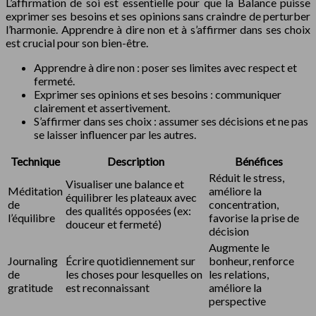
L’affirmation de soi est essentielle pour que la Balance puisse
exprimer ses besoins et ses opinions sans craindre de perturber
l’harmonie. Apprendre à dire non et à s’affirmer dans ses choix
est crucial pour son bien-être.
Apprendre à dire non : poser ses limites avec respect et
fermeté.
Exprimer ses opinions et ses besoins : communiquer
clairement et assertivement.
S’affirmer dans ses choix : assumer ses décisions et ne pas
se laisser influencer par les autres.
Technique
Description
Bénéfices
Réduit le stress,
Visualiser une balance et
Méditation
améliore la
équilibrer les plateaux avec
de
concentration,
des qualités opposées (ex:
l’équilibre
favorise la prise de
douceur et fermeté)
décision
Augmente le
Journaling
Écrire quotidiennement sur
bonheur, renforce
de
les choses pour lesquelles on
les relations,
gratitude
est reconnaissant
améliore la
perspective