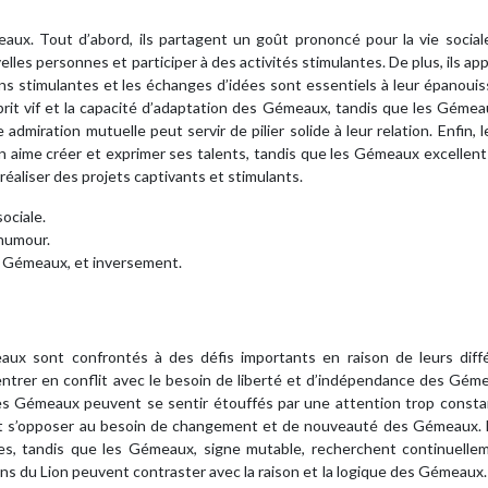
eaux. Tout d’abord, ils partagent un goût prononcé pour la vie social
elles personnes et participer à des activités stimulantes. De plus, ils ap
ions stimulantes et les échanges d’idées sont essentiels à leur épanou
prit vif et la capacité d’adaptation des Gémeaux, tandis que les Géme
 admiration mutuelle peut servir de pilier solide à leur relation. Enfin, 
on aime créer et exprimer ses talents, tandis que les Gémeaux excellent
réaliser des projets captivants et stimulants.
ociale.
’humour.
du Gémeaux, et inversement.
aux sont confrontés à des défis importants en raison de leurs diff
entrer en conflit avec le besoin de liberté et d’indépendance des Gém
e les Gémeaux peuvent se sentir étouffés par une attention trop const
uvent s’opposer au besoin de changement et de nouveauté des Gémeaux. 
des, tandis que les Gémeaux, signe mutable, recherchent continuelle
ons du Lion peuvent contraster avec la raison et la logique des Gémeaux.