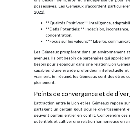
possessives. Les Gémeaux s’accordent particulière
2022).
**Qualités Positives:** Intelligence, adaptabili
**Défis Potentiels:** Indécision, inconstance, s
concentration.
**Focus sur les valeurs:** Liberté, communicati
Les Gémeaux prospèrent dans un environnement stimu
avenues. Ils ont besoin de partenaires qui apprécient l
besoin pour s’épanouir dans une relation Lion Gémeau
capables d’une grande profondeur intellectuelle et
vraiment. En résumé, les Gémeaux sont des êtres cur
pleinement.
Points de convergence et de dive
L’attraction entre le Lion et les Gémeaux repose s
partagent un certain goût pour le divertissement e
peuvent parfois entrer en conflit. Comprendre ces 
potentiels et cultiver une relation harmonieuse en amo