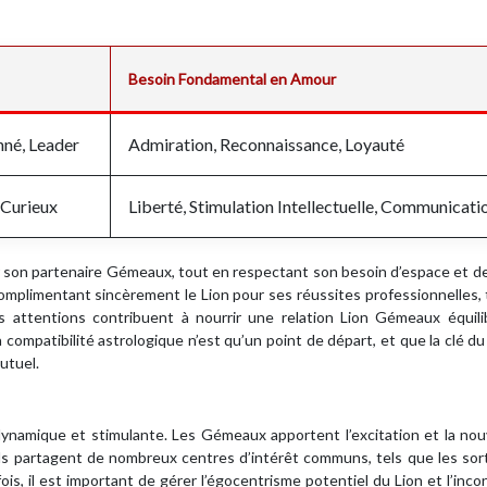
Besoin Fondamental en Amour
nné, Leader
Admiration, Reconnaissance, Loyauté
 Curieux
Liberté, Stimulation Intellectuelle, Communicati
ur son partenaire Gémeaux, tout en respectant son besoin d’espace et 
mplimentant sincèrement le Lion pour ses réussites professionnelles,
s attentions contribuent à nourrir une relation Lion Gémeaux équili
 compatibilité astrologique n’est qu’un point de départ, et que la clé d
utuel.
dynamique et stimulante. Les Gémeaux apportent l’excitation et la no
 Ils partagent de nombreux centres d’intérêt communs, tels que les sort
is, il est important de gérer l’égocentrisme potentiel du Lion et l’inc