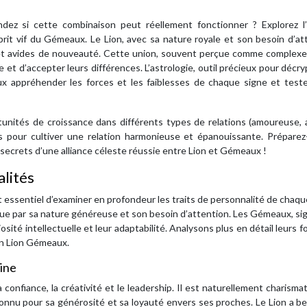
 si cette combinaison peut réellement fonctionner ? Explorez l’a
sprit vif du Gémeaux. Le Lion, avec sa nature royale et son besoin d’at
ce et avides de nouveauté. Cette union, souvent perçue comme complexe
et d’accepter leurs différences. L’astrologie, outil précieux pour décry
ux appréhender les forces et les faiblesses de chaque signe et teste
tunités de croissance dans différents types de relations (amoureuse, 
ues pour cultiver une relation harmonieuse et épanouissante. Prépare
s secrets d’une alliance céleste réussie entre Lion et Gémeaux !
lités
t essentiel d’examiner en profondeur les traits de personnalité de chaqu
ingue par sa nature généreuse et son besoin d’attention. Les Gémeaux, sig
sité intellectuelle et leur adaptabilité. Analysons plus en détail leurs f
on Lion Gémeaux.
aine
la confiance, la créativité et le leadership. Il est naturellement charisma
connu pour sa générosité et sa loyauté envers ses proches. Le Lion a b