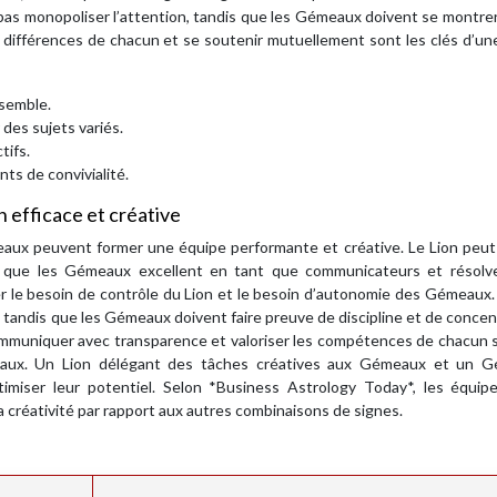
 pas monopoliser l’attention, tandis que les Gémeaux doivent se montrer
différences de chacun et se soutenir mutuellement sont les clés d’un
nsemble.
des sujets variés.
tifs.
s de convivialité.
n efficace et créative
eaux peuvent former une équipe performante et créative. Le Lion peut
is que les Gémeaux excellent en tant que communicateurs et résolv
er le besoin de contrôle du Lion et le besoin d’autonomie des Gémeaux.
, tandis que les Gémeaux doivent faire preuve de discipline et de concen
 communiquer avec transparence et valoriser les compétences de chacun 
eaux. Un Lion délégant des tâches créatives aux Gémeaux et un 
imiser leur potentiel. Selon *Business Astrology Today*, les équipe
réativité par rapport aux autres combinaisons de signes.