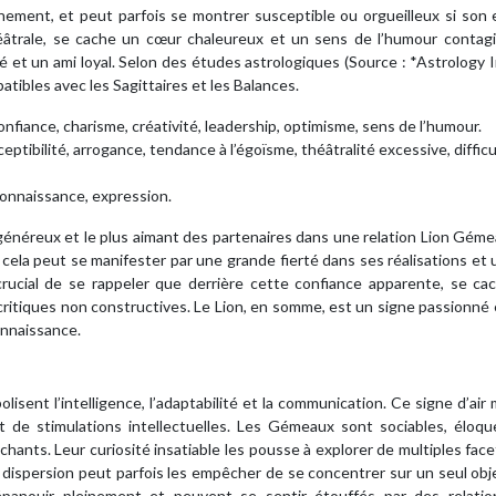
inement, et peut parfois se montrer susceptible ou orgueilleux si son
éâtrale, se cache un cœur chaleureux et un sens de l’humour contagi
ué et un ami loyal. Selon des études astrologiques (Source : *Astrology 
atibles avec les Sagittaires et les Balances.
nfiance, charisme, créativité, leadership, optimisme, sens de l’humour.
ptibilité, arrogance, tendance à l’égoïsme, théâtralité excessive, difficu
econnaissance, expression.
 généreux et le plus aimant des partenaires dans une relation Lion Gémea
t cela peut se manifester par une grande fierté dans ses réalisations et 
crucial de se rappeler que derrière cette confiance apparente, se ca
critiques non constructives. Le Lion, en somme, est un signe passionné e
connaissance.
lisent l’intelligence, l’adaptabilité et la communication. Ce signe d’air
de stimulations intellectuelles. Les Gémeaux sont sociables, éloqu
chants. Leur curiosité insatiable les pousse à explorer de multiples fac
a dispersion peut parfois les empêcher de se concentrer sur un seul objec
épanouir pleinement et peuvent se sentir étouffés par des relatio