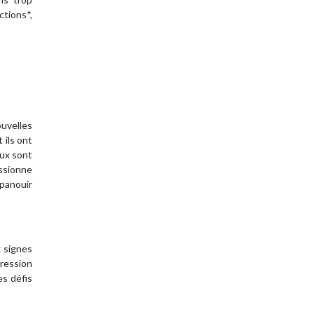
tions*,
uvelles
 ils ont
aux sont
assionne
épanouir
x signes
pression
es défis