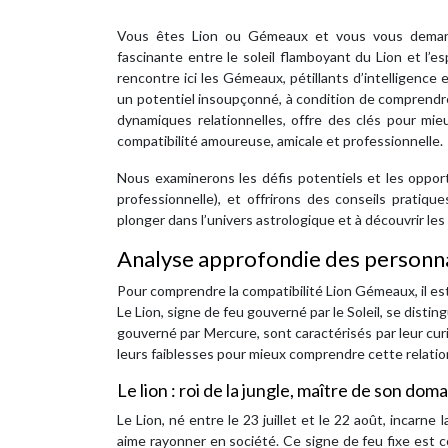
Vous êtes Lion ou Gémeaux et vous vous demandez
fascinante entre le soleil flamboyant du Lion et l’e
rencontre ici les Gémeaux, pétillants d’intelligen
un potentiel insoupçonné, à condition de comprendre 
dynamiques relationnelles, offre des clés pour mie
compatibilité amoureuse, amicale et professionnelle.
Nous examinerons les défis potentiels et les oppor
professionnelle), et offrirons des conseils pratiq
plonger dans l’univers astrologique et à découvrir le
Analyse approfondie des personna
Pour comprendre la compatibilité Lion Gémeaux, il es
Le Lion, signe de feu gouverné par le Soleil, se dist
gouverné par Mercure, sont caractérisés par leur curio
leurs faiblesses pour mieux comprendre cette relati
Le lion : roi de la jungle, maître de son dom
Le Lion, né entre le 23 juillet et le 22 août, incarne 
aime rayonner en société. Ce signe de feu fixe est 