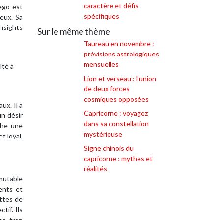
caractère et défis
 ego est
spécifiques
eux. Sa
Insights
Sur le même thème
Taureau en novembre :
prévisions astrologiques
mensuelles
lté à
Lion et verseau : l’union
de deux forces
cosmiques opposées
ux. Il a
Capricorne : voyagez
un désir
dans sa constellation
che une
mystérieuse
t loyal,
Signe chinois du
capricorne : mythes et
réalités
 mutable
ents et
ettes de
tif. Ils
ns trop