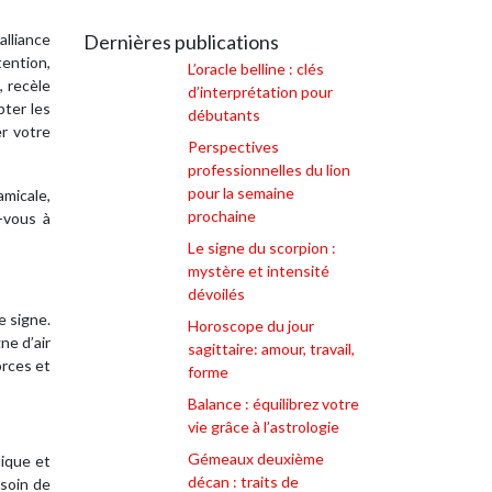
lliance
Dernières publications
tention,
L’oracle belline : clés
, recèle
d’interprétation pour
pter les
débutants
r votre
Perspectives
professionnelles du lion
pour la semaine
amicale,
prochaine
z-vous à
Le signe du scorpion :
mystère et intensité
dévoilés
e signe.
Horoscope du jour
ne d’air
sagittaire: amour, travail,
orces et
forme
Balance : équilibrez votre
vie grâce à l’astrologie
Gémeaux deuxième
tique et
décan : traits de
esoin de