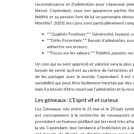
reconnaissance et d’admiration pour s’épanouir ple
blessé. Cependant, sous son apparence parfois th
fidélité et sa passion font de lui un partenaire dévo
Monthly*, 2023), les Lions sont particulièrement comp
**Qualités Positives:** Générosité, loyauté, co
**Défis Potentiels:** Besoin d’admiration, susce
admettre ses erreurs.
**Focus sur les valeurs:** Fidélité, passion, r
Un Lion qui se sent apprécié et valorisé sera le plus
besoin de sentir qu’il est au centre de l’attention, e
de les partager avec le monde. Cependant, il est 
sensibilité qui peut être facilement heurtée par des 
mais il a besoin d’être nourri par l’admiration et la re
Les gémeaux : L’Esprit vif et curieux
Les Gémeaux, nés entre le 21 mai et le 20 juin, symbo
est constamment à la recherche de nouveautés et 
possèdent un humour pétillant qui les rend très atta
la vie. Cependant, leur tendance à l’indécision et à l
ont besoin de liberté et d’indépendance pour s’