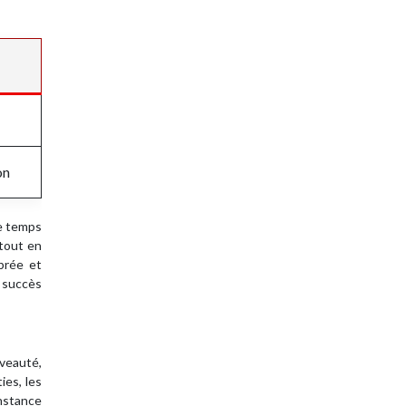
on
de temps
 tout en
brée et
u succès
uveauté,
ies, les
onstance