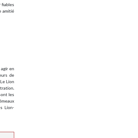
 fiables
e amitié
 agir en
eurs de
 Le Lion
tration.
sont les
Gémeaux
s Lion-