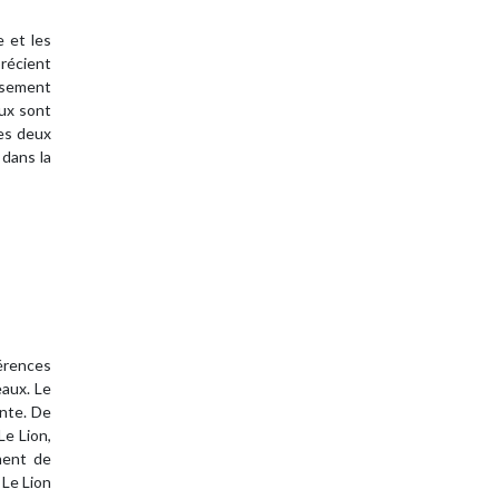
e et les
précient
issement
aux sont
les deux
 dans la
érences
eaux. Le
ante. De
Le Lion,
ment de
 Le Lion