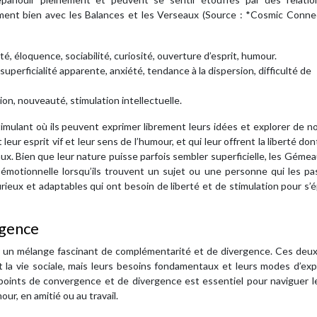
ment bien avec les Balances et les Verseaux (Source : *Cosmic Connec
té, éloquence, sociabilité, curiosité, ouverture d’esprit, humour.
uperficialité apparente, anxiété, tendance à la dispersion, difficulté de
on, nouveauté, stimulation intellectuelle.
lant où ils peuvent exprimer librement leurs idées et explorer de no
eur esprit vif et leur sens de l’humour, et qui leur offrent la liberté dont
x. Bien que leur nature puisse parfois sembler superficielle, les Géme
 émotionnelle lorsqu’ils trouvent un sujet ou une personne qui les p
ieux et adaptables qui ont besoin de liberté et de stimulation pour s’
rgence
ur un mélange fascinant de complémentarité et de divergence. Ces deu
t la vie sociale, mais leurs besoins fondamentaux et leurs modes d’ex
points de convergence et de divergence est essentiel pour naviguer l
ur, en amitié ou au travail.