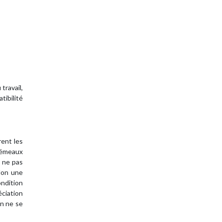
travail,
tibilité
rent les
Gémeaux
à ne pas
lon une
ndition
ciation
on ne se