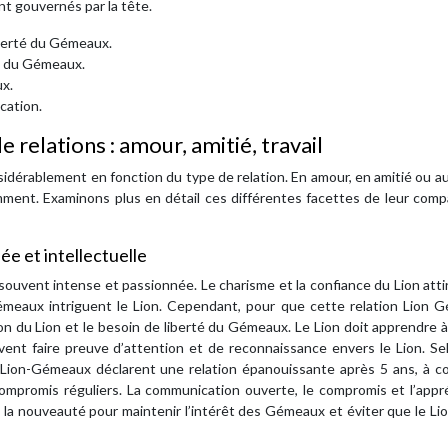
t gouvernés par la tête.
iberté du Gémeaux.
t du Gémeaux.
ux.
cation.
 relations : amour, amitié, travail
idérablement en fonction du type de relation. En amour, en amitié ou au 
mment. Examinons plus en détail ces différentes facettes de leur compa
ée et intellectuelle
t souvent intense et passionnée. Le charisme et la confiance du Lion atti
Gémeaux intriguent le Lion. Cependant, pour que cette relation Lion 
tion du Lion et le besoin de liberté du Gémeaux. Le Lion doit apprendre 
ent faire preuve d’attention et de reconnaissance envers le Lion. Se
ion-Gémeaux déclarent une relation épanouissante après 5 ans, à co
mpromis réguliers. La communication ouverte, le compromis et l’appré
de la nouveauté pour maintenir l’intérêt des Gémeaux et éviter que le Li