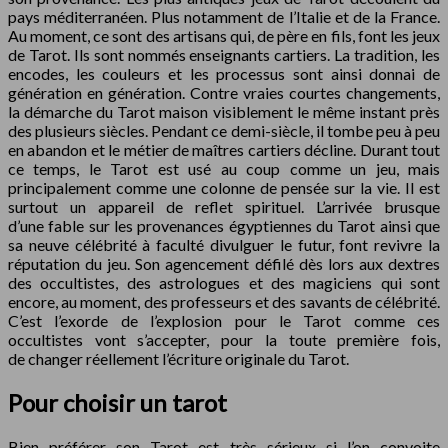
pays méditerranéen. Plus notamment de l’Italie et de la France.
Au moment, ce sont des artisans qui, de père en fils, font les jeux
de Tarot. Ils sont nommés enseignants cartiers. La tradition, les
encodes, les couleurs et les processus sont ainsi donnai de
génération en génération. Contre vraies courtes changements,
la démarche du Tarot maison visiblement le même instant près
des plusieurs siècles. Pendant ce demi-siècle, il tombe peu à peu
en abandon et le métier de maîtres cartiers décline. Durant tout
ce temps, le Tarot est usé au coup comme un jeu, mais
principalement comme une colonne de pensée sur la vie. Il est
surtout un appareil de reflet spirituel. L’arrivée brusque
d’une fable sur les provenances égyptiennes du Tarot ainsi que
sa neuve célébrité à faculté divulguer le futur, font revivre la
réputation du jeu. Son agencement défilé dès lors aux dextres
des occultistes, des astrologues et des magiciens qui sont
encore, au moment, des professeurs et des savants de célébrité.
C’est l’exorde de l’explosion pour le Tarot comme ces
occultistes vont s’accepter, pour la toute première fois,
de changer réellement l’écriture originale du Tarot.
Pour choisir un tarot
Bien préférer son Tarot est très sérieux si l’on convoite