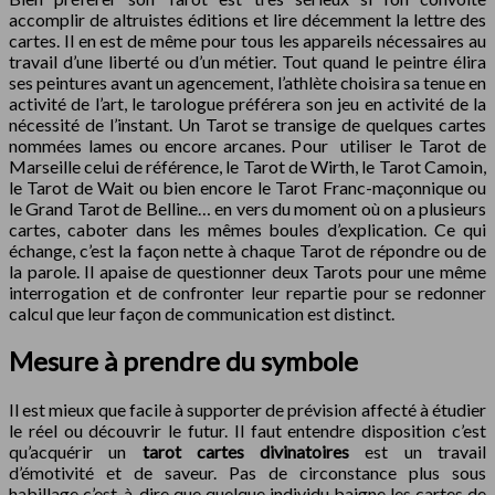
accomplir de altruistes éditions et lire décemment la lettre des
cartes. Il en est de même pour tous les appareils nécessaires au
travail d’une liberté ou d’un métier. Tout quand le peintre élira
ses peintures avant un agencement, l’athlète choisira sa tenue en
activité de l’art, le tarologue préférera son jeu en activité de la
nécessité de l’instant. Un Tarot se transige de quelques cartes
nommées lames ou encore arcanes. Pour utiliser le Tarot de
Marseille celui de référence, le Tarot de Wirth, le Tarot Camoin,
le Tarot de Wait ou bien encore le Tarot Franc-maçonnique ou
le Grand Tarot de Belline… en vers du moment où on a plusieurs
cartes, caboter dans les mêmes boules d’explication. Ce qui
échange, c’est la façon nette à chaque Tarot de répondre ou de
la parole. Il apaise de questionner deux Tarots pour une même
interrogation et de confronter leur repartie pour se redonner
calcul que leur façon de communication est distinct.
Mesure à prendre du symbole
Il est mieux que facile à supporter de prévision affecté à étudier
le réel ou découvrir le futur. Il faut entendre disposition c’est
qu’acquérir un
tarot cartes divinatoires
est un travail
d’émotivité et de saveur. Pas de circonstance plus sous
habillage c’est-à-dire que quelque individu baigne les cartes de