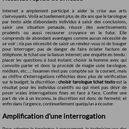
Internet a amplement participé à aider la crise aux arts
clairvoyants. Voilà actuellement plus de dix ans que le tarologue
par texto aide d’abondants individus à saisir des conclusions,
saisir une situation penaude, réussir des avertissements
prudents ou aussi recouvrer croyance en le futur. Elle
comprends de abondant avantages comme aucun nécessité de
se voir : n’a pas nécessité de saisir un rendez-vous ni de bouger
pour interroger; pas de danger de faire éclater facture de
téléphone, le tchat use la liaison internet; une enquête en tendu :
placer les questions à tout instant; choisir la homme avec qui
convoite parler et donc la procédé de magie usée tarologue,
médium, etc…; l’examen n’est pas comptée sur la courant, mais
au chiffre d’interrogations réfléchies donc plus de vérification
sur le budget; la discrétion :
choisir tarologue
tchat
texto
est la
résultat pour les individus craintifs ou qui n’ont pas désir de
poser vraies interrogations fines en face à face. Confier une
part de vie à un inconnu, la discrétion est donc de fermeté; et
enfin dans l’urgence, continuellement quelqu’un à écouter.
Amplification d’une interrogation
Pour adopter le tarologue à espacement, le technicien use des