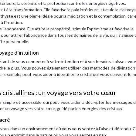
ntérieure, la sérénité et la protection contre les énergies négatives.
 et à la transformation. Elle favorise la paix intérieure, stimule la clairvoy
thyste est une pierre idéale pour la méditation et la contemplation, car e
 l’intuition.
e l’abondance. Elle attire la prospérité, stimule l’optimisme et favorise la
 pour attirer l’abondance dans tous les domaines de la vie, qu’il s’agisse 
ite personnelle.
voyage d’intuition
portant de vous connecter à votre intention et à vos besoins. Laissez-vou
 attire le plus. Vous pouvez également utiliser des méthodes de divinati
r exemple, peut vous aider à identifier le cristal qui vous convient le 
 cristallines : un voyage vers votre cœur
ue simple et accessible qui peut vous aider à décrypter les messages 
er un voyage vers votre cœur, guidé par les énergies des cristaux.
sacré
z-vous dans un environnement où vous vous sentez à l’aise et détendu. C
 ou un endroit dans la nature où vous vous sentez en paix.