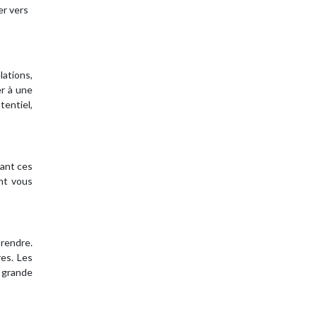
er vers
lations,
er à une
tentiel,
iant ces
ent vous
prendre.
es. Les
 grande