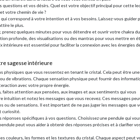
os questions et vos désirs. Quel est votre objectif principal pour cette le
t votre chemin de vie ?
l qui correspond à votre intention et à vos besoins. Laissez-vous guider 
ttire le plus.
 prenez quelques minutes pour vous détendre et ouvrir votre chakra du
ation profonde, des visualisations ou des mantras pour vous mettre en é
x intérieure est essentiel pour faciliter la connexion avec les énergies d
tre sagesse intérieure
s physiques que vous ressentez en tenant le cristal. Cela peut être une
 ou de vibrations. Chaque sensation physique peut fournir des informati
nteraction avec votre propre énergie.
, faites attention aux pensées, aux images et aux sentiments qui vous
otre intuition et notez les messages que vous recevez. Ces messages pe
es ou de sensations. Il est important de ne pas juger les messages que 
 curiosité.
s réponses spécifiques à vos questions. Choisissez une pendule qui vous
pendule peut vous aider à obtenir des réponses précises et à clarifier vo
les couleurs, les formes et les textures du cristal. Chaque aspect peut 