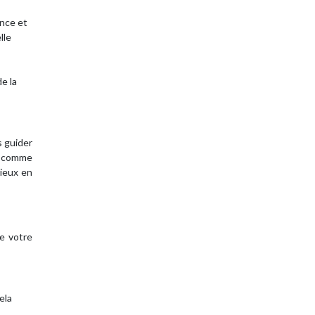
ance et
lle
de la
s guider
on comme
mieux en
de votre
ela