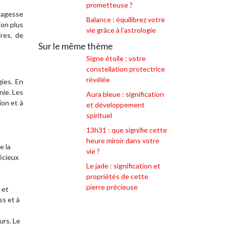
prometteuse ?
sagesse
Balance : équilibrez votre
ion plus
vie grâce à l’astrologie
res, de
Sur le même thème
Signe étoile : votre
constellation protectrice
révélée
ies. En
nie. Les
Aura bleue : signification
ion et à
et développement
spirituel
13h31 : que signifie cette
heure miroir dans votre
e la
vie ?
récieux
Le jade : signification et
propriétés de cette
pierre précieuse
 et
ss et à
urs. Le