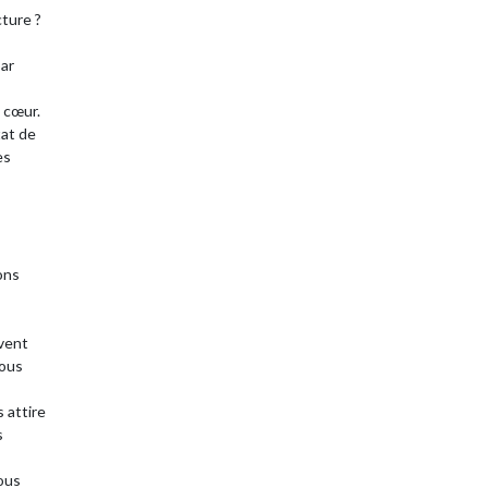
cture ?
par
 cœur.
tat de
es
ons
uvent
vous
 attire
s
vous