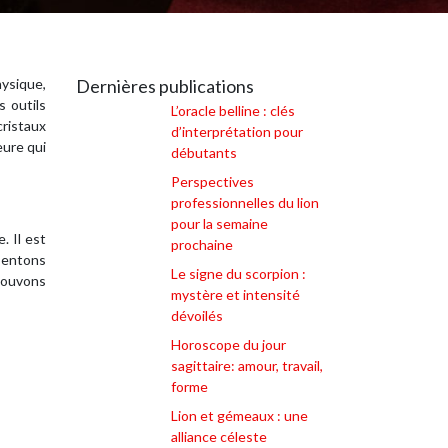
ysique,
Dernières publications
s outils
L’oracle belline : clés
cristaux
d’interprétation pour
eure qui
débutants
Perspectives
professionnelles du lion
pour la semaine
. Il est
prochaine
ssentons
Le signe du scorpion :
 pouvons
mystère et intensité
dévoilés
Horoscope du jour
sagittaire: amour, travail,
forme
Lion et gémeaux : une
alliance céleste