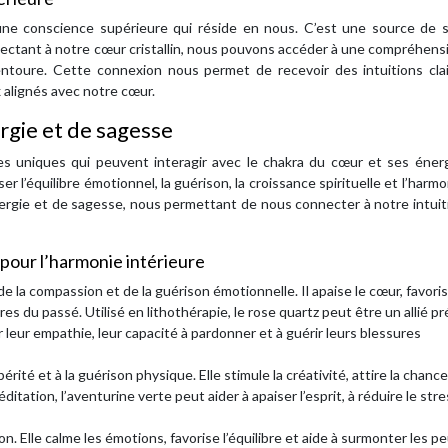
à une conscience supérieure qui réside en nous. C’est une source de 
nnectant à notre cœur cristallin, nous pouvons accéder à une compréhens
oure. Cette connexion nous permet de recevoir des intuitions clai
x alignés avec notre cœur.
ergie et de sagesse
s uniques qui peuvent interagir avec le chakra du cœur et ses énerg
er l’équilibre émotionnel, la guérison, la croissance spirituelle et l’harmo
ergie et de sagesse, nous permettant de nous connecter à notre intuit
s pour l’harmonie intérieure
de la compassion et de la guérison émotionnelle. Il apaise le cœur, favoris
es du passé. Utilisé en lithothérapie, le rose quartz peut être un allié p
leur empathie, leur capacité à pardonner et à guérir leurs blessures
périté et à la guérison physique. Elle stimule la créativité, attire la chance
ditation, l’aventurine verte peut aider à apaiser l’esprit, à réduire le stre
n. Elle calme les émotions, favorise l’équilibre et aide à surmonter les pe