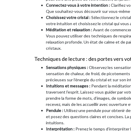
Connectez-vous à votre intention :
Clarifiez v
Que souhaitez-vous découvrir sur vous-même e
Choisissez votre cristal :
Sélectionnez le crista
votre intuition et choisissez le cristal qui vous a
Méditation et relaxation :
Avant de commencer,
Vous pouvez utiliser des techniques de respir
relaxation profonde. Un état de calme et de pai
cristaux.
Techniques de lecture : des portes vers vo
Sensations physiques :
Observez les sensation
sensation de chaleur, de froid, de picotements
précieuses sur l’énergie du cristal et sur son i
Intuitions et messages :
Pendant la méditation
traversent l’esprit. Laissez-vous guider par v
prendre la forme de mots, d’images, de symbol
recevez, mais de les accueillir avec ouverture et
Pendule :
Utilisez une pendule pour obtenir de
et posez des questions claires et concises. La 
intuitions.
Interprétation :
Prenez le temps d’interpréter 