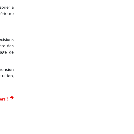
spirer à
térieure
cisions
dre des
yage de
éhension
tuition,
ers ?