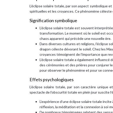
L’éclipse solaire totale, par son aspect symbolique et
spirituelles et les croyances. Ce phénomène céleste 
Signification symbolique
L’éclipse solaire totale est souvent interprét
transformation. Le moment où le soleil est occ
chaos apparent qui précède une nouvelle ère.
Dans diverses cultures et religions, l’éclipse so
dragon céleste dévorant le soleil. Chez les May
croyances témoignent de l’importance que revêt
L’éclipse solaire totale a également influencé 
des cérémonies et des prières pour conjurer le
pour observer le phénomène et pour se connec
Effets psychologiques
L’éclipse solaire totale, par son caractère unique
spectacle de l’obscurité totale en plein jour suscite l
L’expérience d’une éclipse solaire totale incite
réflexion, la méditation et la connexion à soi-
De nombreux témoignages relatent des sensations