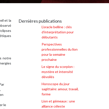
il et la
Dernières publications
 observé
L’oracle belline : clés
éclipses
d’interprétation pour
gétiques
débutants
Perspectives
professionnelles du lion
pour la semaine
ns notre
prochaine
nergies
Le signe du scorpion :
mystère et intensité
dévoilés
Horoscope du jour
Par
sagittaire: amour, travail,
,
forme
 en
Lion et gémeaux : une
er le
alliance céleste