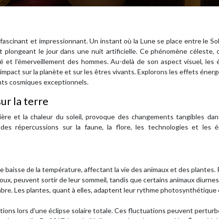
s fascinant et impressionnant. Un instant où la Lune se place entre le Sole
t plongeant le jour dans une nuit artificielle. Ce phénomène céleste,
ité et l’émerveillement des hommes. Au-delà de son aspect visuel, les 
 impact sur la planète et sur les êtres vivants. Explorons les effets éner
nts cosmiques exceptionnels.
ur la terre
lumière et la chaleur du soleil, provoque des changements tangibles da
es répercussions sur la faune, la flore, les technologies et les é
e baisse de la température, affectant la vie des animaux et des plantes. 
ux, peuvent sortir de leur sommeil, tandis que certains animaux diurnes
mbre. Les plantes, quant à elles, adaptent leur rythme photosynthétique
ions lors d’une éclipse solaire totale. Ces fluctuations peuvent perturb