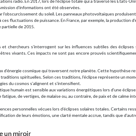
ions radio. En 2017, lors de l’éclipse totale qui a traversé les États-Uni
nsmission d’informations ont été observées.
par l’obscurcissement du soleil. Les panneaux photovoltaïques produisen
r à ces fluctuations de puissance. En France, par exemple, la production d
e partielle de 2015.
 et chercheurs s’interrogent sur les influences subtiles des éclipses 
es êtres vivants. Ces impacts ne sont pas encore prouvés scientifiqueme
 flux d’énergie cosmique qui traversent notre planète. Cette hypothèse r
raditions spirituelles. Selon ces traditions, l’éclipse représente un mo
ies du cosmos s’alignent et s’intensifient.
ique humain est sensible aux variations énergétiques lors d’une éclipse
 fatigue, de vertiges, de malaise ou, au contraire, de paix et de calme int
ces personnelles vécues lors d’éclipses solaires totales. Certains re
ification de leurs émotions, une clarté mentale accrue, tandis que d’autr
e un miroir