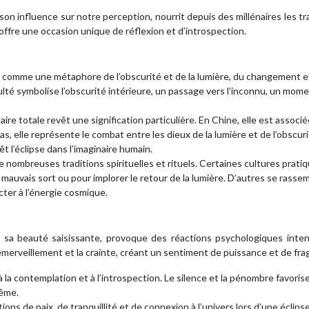
 son influence sur notre perception, nourrit depuis des millénaires les tr
offre une occasion unique de réflexion et d’introspection.
ée comme une métaphore de l’obscurité et de la lumière, du changement et
ulté symbolise l’obscurité intérieure, un passage vers l’inconnu, un mom
laire totale revêt une signification particulière. En Chine, elle est associ
as, elle représente le combat entre les dieux de la lumière et de l’obscur
 l’éclipse dans l’imaginaire humain.
de nombreuses traditions spirituelles et rituels. Certaines cultures prati
 mauvais sort ou pour implorer le retour de la lumière. D’autres se rasse
ter à l’énergie cosmique.
 et sa beauté saisissante, provoque des réactions psychologiques inte
’émerveillement et la crainte, créant un sentiment de puissance et de fragi
 à la contemplation et à l’introspection. Le silence et la pénombre favorise
même.
 de paix, de tranquillité et de connexion à l’univers lors d’une éclipse