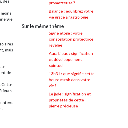
s, des
prometteuse ?
Balance : équilibrez votre
t moins
vie grâce à l’astrologie
’énergie
Sur le même thème
Signe étoile : votre
constellation protectrice
solaires
révélée
nt, mais
Aura bleue : signification
et développement
spirituel
este
ment de
13h31 : que signifie cette
heure miroir dans votre
. Cette
vie ?
érieurs
Le jade : signification et
propriétés de cette
ssentent
pierre précieuse
es