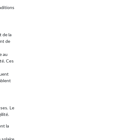
aditions
 de la
ent de
ée au
ité. Ces
quent
mblent
nses. Le
lité.
nt la
 solaire