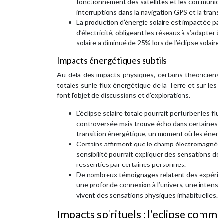
fonctionnement des satellites et les communicat
interruptions dans la navigation GPS et la tra
La production d’énergie solaire est impactée 
d’électricité, obligeant les réseaux à s’adapte
solaire a diminué de 25% lors de l’éclipse solair
Impacts énergétiques subtils
Au-delà des impacts physiques, certains théoriciens
totales sur le flux énergétique de la Terre et sur l
font l’objet de discussions et d’explorations.
L’éclipse solaire totale pourrait perturber les
controversée mais trouve écho dans certaines t
transition énergétique, un moment où les énerg
Certains affirment que le champ électromagnét
sensibilité pourrait expliquer des sensations de
ressenties par certaines personnes.
De nombreux témoignages relatent des expérien
une profonde connexion à l’univers, une intens
vivent des sensations physiques inhabituelles.
Impacts spirituels : l’eclipse comm