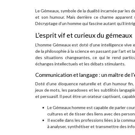
Le Gémeaux, symbole de la dualité incarnée par les de
et son humour. Mais derrière ce charme apparent 
Décryptage d’un homme qui fascine autant qu’il intri
L’esprit vif et curieux du gémeaux
L’homme Gémeaux est doté d’une intelligence vive et
de la philosophie à la science en passant par l’art et 
des situations changeantes, ce qui le rend particu
échanges intellectuels et les débats stimulants.
Communication et langage : un maître de l
Doté d’une éloquence naturelle et d’un humour fin, 
jeux de mots, les paradoxes et les subtilités langagiè
et persuasif. Il peut être un orateur captivant, capabl
Le Gémeaux homme est capable de parler couram
cultures et de tisser des liens avec des perso
Il excelle dans les professions liées à la commun
à analyser, synthétiser et transmettre des inf