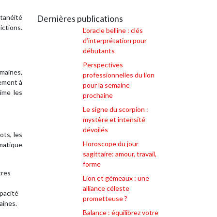
ntanéité
Dernières publications
ctions.
L’oracle belline : clés
d’interprétation pour
débutants
Perspectives
omaines,
professionnelles du lion
lement à
pour la semaine
aime les
prochaine
Le signe du scorpion :
mystère et intensité
dévoilés
ots, les
Horoscope du jour
smatique
sagittaire: amour, travail,
forme
tres
Lion et gémeaux : une
alliance céleste
apacité
prometteuse ?
aines.
Balance : équilibrez votre