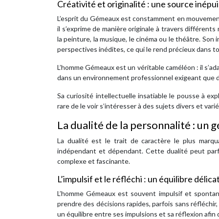
Créativité et originalité : une source inépu
L’esprit du Gémeaux est constamment en mouvement, bou
il s’exprime de manière originale à travers différen
la peinture, la musique, le cinéma ou le théâtre. So
perspectives inédites, ce qui le rend précieux dans tou
L’homme Gémeaux est un véritable caméléon : il s’ada
dans un environnement professionnel exigeant que d
Sa curiosité intellectuelle insatiable le pousse à e
rare de le voir s’intéresser à des sujets divers et vari
La dualité de la personnalité : un
La dualité est le trait de caractère le plus marqua
indépendant et dépendant. Cette dualité peut parfoi
complexe et fascinante.
L’impulsif et le réfléchi : un équilibre délica
L’homme Gémeaux est souvent impulsif et spontané
prendre des décisions rapides, parfois sans réfléchir, m
un équilibre entre ses impulsions et sa réflexion afin d