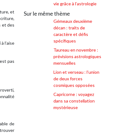
vie grâce à l’astrologie
ture, et
Sur le même thème
criture,
Gémeaux deuxième
s et des
décan : traits de
caractère et défis
spécifiques
à l’aise
Taureau en novembre :
prévisions astrologiques
’est pas
mensuelles
Lion et verseau : l’union
de deux forces
cosmiques opposées
roverti,
Capricorne : voyagez
onnalité
dans sa constellation
mystérieuse
able de
 trouver