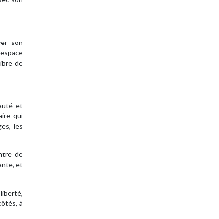
ver son
l’espace
libre de
auté et
aire qui
ges, les
ntre de
ante, et
liberté,
côtés, à