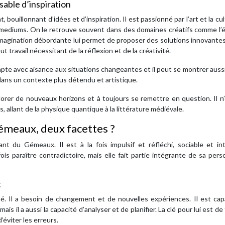
isable d’inspiration
illonnant d’idées et d’inspiration. Il est passionné par l’art et la cul
ts mediums. On le retrouve souvent dans des domaines créatifs comme l’é
n imagination débordante lui permet de proposer des solutions innovante
t travail nécessitant de la réflexion et de la créativité.
pte avec aisance aux situations changeantes et il peut se montrer aussi 
ans un contexte plus détendu et artistique.
xplorer de nouveaux horizons et à toujours se remettre en question. Il n
és, allant de la physique quantique à la littérature médiévale.
 gémeaux, deux facettes ?
nt du Gémeaux. Il est à la fois impulsif et réfléchi, sociable et int
s paraître contradictoire, mais elle fait partie intégrante de sa pers
t
. Il a besoin de changement et de nouvelles expériences. Il est cap
ais il a aussi la capacité d’analyser et de planifier. La clé pour lui est de
’éviter les erreurs.