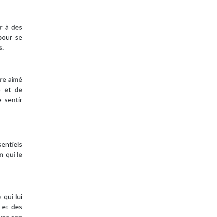
er à des
pour se
s.
tre aimé
e et de
 sentir
entiels
n qui le
 qui lui
s et des
vec son