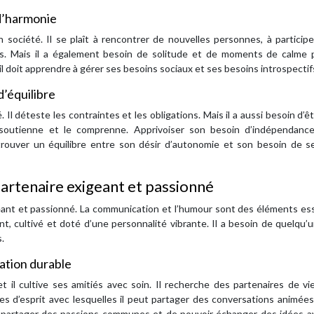
 d’harmonie
 société. Il se plaît à rencontrer de nouvelles personnes, à particip
s. Mais il a également besoin de solitude et de moments de calme 
il doit apprendre à gérer ses besoins sociaux et ses besoins introspectif
d’équilibre
Il déteste les contraintes et les obligations. Mais il a aussi besoin d’ê
e soutienne et le comprenne. Apprivoiser son besoin d’indépendanc
trouver un équilibre entre son désir d’autonomie et son besoin de se
rtenaire exigeant et passionné
ant et passionné. La communication et l’humour sont des éléments ess
ent, cultivé et doté d’une personnalité vibrante. Il a besoin de quelqu’u
.
lation durable
il cultive ses amitiés avec soin. Il recherche des partenaires de vie
es d’esprit avec lesquelles il peut partager des conversations animée
de partager des passions communes et de pouvoir échanger des idées a