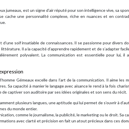
ux jumeaux, est un signe d’air réputé pour son intelligence vive, sa spo
se cache une personnalité complexe, riche en nuances et en contradi
gue.
 d’une soif insatiable de connaissances. Il se passionne pour divers d
la littérature. Il a la capacité d’apprendre rapidement et de s’adapter faci
lièrement polyvalent. La communication est essentielle pour lui, il 
’expression
l’homme Gémeaux excelle dans l’art de la communication. Il aime les m
res. Sa capacité à manier le langage avec aisance le rend à la fois chari
e de captiver son auditoire par ses idées originales et son sens du récit.
ment plusieurs langues, une aptitude qui lui permet de s’ouvrir à d’au
nnes du monde entier.
ication, comme le journalisme, la publicité, le marketing ou le droit. Sa c
ormations avec clarté et précision en fait un atout précieux dans ces dom