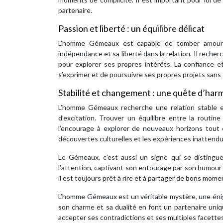
partenaire.
Passion et liberté : un équilibre délicat
L’homme Gémeaux est capable de tomber amoureu
indépendance et sa liberté dans la relation. Il recher
pour explorer ses propres intérêts. La confiance et 
s’exprimer et de poursuivre ses propres projets sans 
Stabilité et changement : une quête d’har
L’homme Gémeaux recherche une relation stable et
d’excitation. Trouver un équilibre entre la routine
l’encourage à explorer de nouveaux horizons tout en
découvertes culturelles et les expériences inattendues
Le Gémeaux, c’est aussi un signe qui se distingu
l’attention, captivant son entourage par son humour 
il est toujours prêt à rire et à partager de bons mome
L’homme Gémeaux est un véritable mystère, une énigme 
son charme et sa dualité en font un partenaire uniqu
accepter ses contradictions et ses multiples facettes