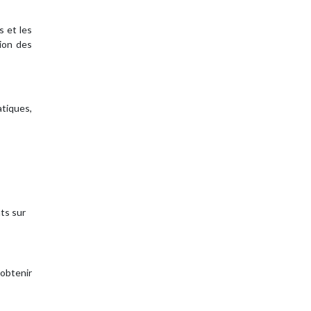
s et les
ion des
tiques,
ts sur
 obtenir