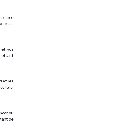
 voyance
ue, mais
 et vos
rmettant
sez les
culière,
ancer ou
ttant de