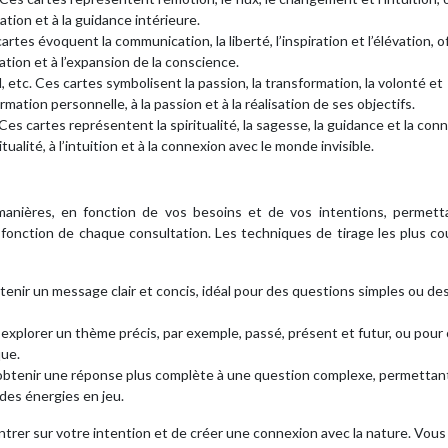
ation et à la guidance intérieure.
es cartes évoquent la communication, la liberté, l’inspiration et l’élévation, o
ation et à l’expansion de la conscience.
eil, etc. Ces cartes symbolisent la passion, la transformation, la volonté et
rmation personnelle, à la passion et à la réalisation de ses objectifs.
c. Ces cartes représentent la spiritualité, la sagesse, la guidance et la con
itualité, à l’intuition et à la connexion avec le monde invisible.
 manières, en fonction de vos besoins et de vos intentions, permett
 fonction de chaque consultation. Les techniques de tirage les plus c
btenir un message clair et concis, idéal pour des questions simples ou de
r explorer un thème précis, par exemple, passé, présent et futur, ou pour
que.
r obtenir une réponse plus complète à une question complexe, permettan
 des énergies en jeu.
centrer sur votre intention et de créer une connexion avec la nature. Vou