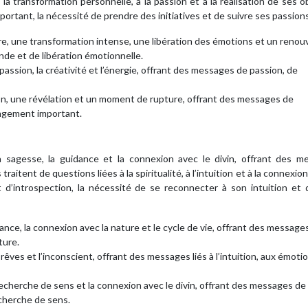
 la transformation personnelle, à la passion et à la réalisation de ses ob
tant, la nécessité de prendre des initiatives et de suivre ses passions
e, une transformation intense, une libération des émotions et un renou
de et de libération émotionnelle.
a passion, la créativité et l’énergie, offrant des messages de passion, de
ion, une révélation et un moment de rupture, offrant des messages de
angement important.
, la sagesse, la guidance et la connexion avec le divin, offrant des 
traitent de questions liées à la spiritualité, à l’intuition et à la connexion
d’introspection, la nécessité de se reconnecter à son intuition et d
sance, la connexion avec la nature et le cycle de vie, offrant des message
ture.
s rêves et l’inconscient, offrant des messages liés à l’intuition, aux émoti
a recherche de sens et la connexion avec le divin, offrant des messages de
echerche de sens.