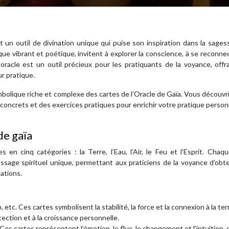
t un outil de divination unique qui puise son inspiration dans la sages
ique vibrant et poétique, invitent à explorer la conscience, à se reconnec
 oracle est un outil précieux pour les pratiquants de la voyance, off
r pratique.
bolique riche et complexe des cartes de l’Oracle de Gaïa. Vous découvr
 concrets et des exercices pratiques pour enrichir votre pratique person
de gaïa
en cinq catégories : la Terre, l’Eau, l’Air, le Feu et l’Esprit. Chaq
sage spirituel unique, permettant aux praticiens de la voyance d’obt
ations.
p, etc. Ces cartes symbolisent la stabilité, la force et la connexion à la ter
otection et à la croissance personnelle.
tc. Ces cartes représentent l’émotion, le flux, le changement et l’intuition, 