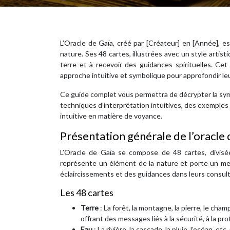
L’Oracle de Gaïa, créé par [Créateur] en [Année], es
nature. Ses 48 cartes, illustrées avec un style artist
terre et à recevoir des guidances spirituelles. Cet
approche intuitive et symbolique pour approfondir leu
Ce guide complet vous permettra de décrypter la sym
techniques d’interprétation intuitives, des exemples
intuitive en matière de voyance.
Présentation générale de l’oracle 
L’Oracle de Gaïa se compose de 48 cartes, divisées 
représente un élément de la nature et porte un mes
éclaircissements et des guidances dans leurs consult
Les 48 cartes
Terre
: La forêt, la montagne, la pierre, le cham
offrant des messages liés à la sécurité, à la pr
Eau
: La rivière, la cascade, la pluie, l’océan, e