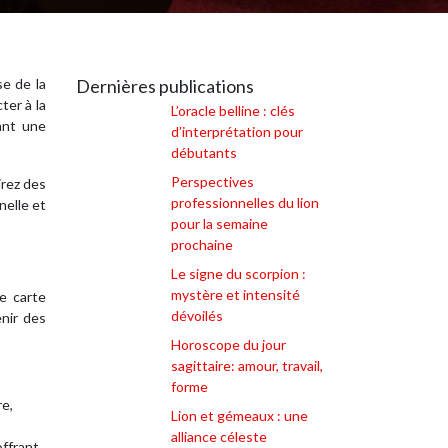
se de la
Dernières publications
ter à la
L’oracle belline : clés
rant une
d’interprétation pour
débutants
Perspectives
irez des
professionnelles du lion
nelle et
pour la semaine
prochaine
Le signe du scorpion :
mystère et intensité
ue carte
dévoilés
enir des
Horoscope du jour
sagittaire: amour, travail,
forme
re,
Lion et gémeaux : une
alliance céleste
offrant