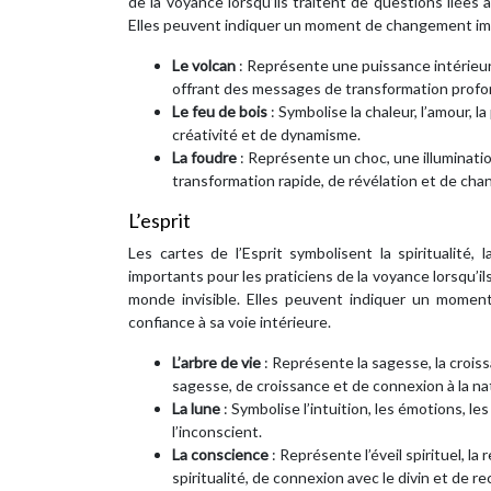
de la voyance lorsqu’ils traitent de questions liées à
Elles peuvent indiquer un moment de changement impor
Le volcan
: Représente une puissance intérieur
offrant des messages de transformation profon
Le feu de bois
: Symbolise la chaleur, l’amour, l
créativité et de dynamisme.
La foudre
: Représente un choc, une illuminat
transformation rapide, de révélation et de ch
L’esprit
Les cartes de l’Esprit symbolisent la spiritualité
importants pour les praticiens de la voyance lorsqu’ils 
monde invisible. Elles peuvent indiquer un moment 
confiance à sa voie intérieure.
L’arbre de vie
: Représente la sagesse, la crois
sagesse, de croissance et de connexion à la na
La lune
: Symbolise l’intuition, les émotions, le
l’inconscient.
La conscience
: Représente l’éveil spirituel, l
spiritualité, de connexion avec le divin et de r