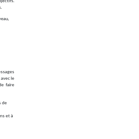
jectifs.
.
veau,
messages
 avec le
e faire
s de
ons et à