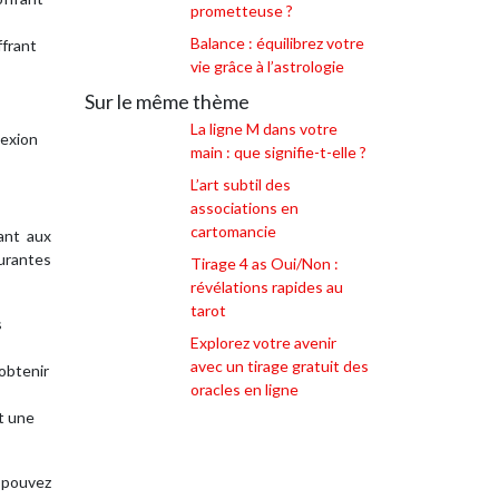
prometteuse ?
Balance : équilibrez votre
ffrant
vie grâce à l’astrologie
Sur le même thème
La ligne M dans votre
nexion
main : que signifie-t-elle ?
L’art subtil des
associations en
cartomancie
ant aux
ourantes
Tirage 4 as Oui/Non :
révélations rapides au
tarot
s
Explorez votre avenir
avec un tirage gratuit des
 obtenir
oracles en ligne
t une
s pouvez