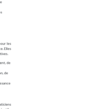
de
es
pour les
e. Elles
tives.
ent, de
on, de
oissance
aticiens