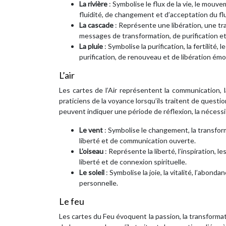
La rivière
: Symbolise le flux de la vie, le mouve
fluidité, de changement et d’acceptation du flux
La cascade
: Représente une libération, une t
messages de transformation, de purification e
La pluie
: Symbolise la purification, la fertilit
purification, de renouveau et de libération émo
L’air
Les cartes de l’Air représentent la communication, la
praticiens de la voyance lorsqu’ils traitent de question
peuvent indiquer une période de réflexion, la nécess
Le vent
: Symbolise le changement, la transfor
liberté et de communication ouverte.
L’oiseau
: Représente la liberté, l’inspiration, 
liberté et de connexion spirituelle.
Le soleil
: Symbolise la joie, la vitalité, l’abo
personnelle.
Le feu
Les cartes du Feu évoquent la passion, la transformat