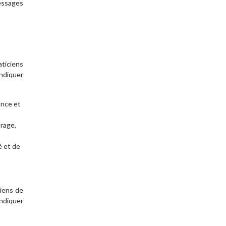
essages
aticiens
indiquer
ance et
urage,
é et de
ciens de
indiquer