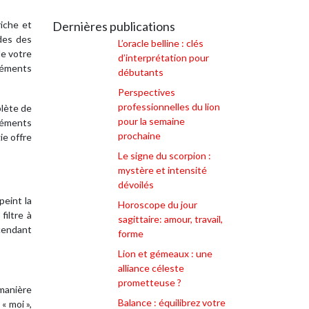
riche et
Dernières publications
ides des
L’oracle belline : clés
de votre
d’interprétation pour
éléments
débutants
Perspectives
professionnelles du lion
plète de
pour la semaine
léments
prochaine
ie offre
Le signe du scorpion :
mystère et intensité
dévoilés
peint la
Horoscope du jour
iltre à
sagittaire: amour, travail,
scendant
forme
Lion et gémeaux : une
alliance céleste
prometteuse ?
manière
Balance : équilibrez votre
« moi »,