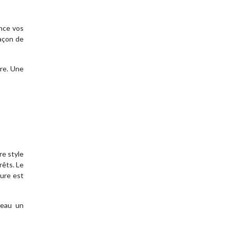
ence vos
façon de
ure. Une
re style
rêts. Le
cure est
reau un