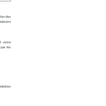
sion des
maisons
3 votre
 par les
ambition