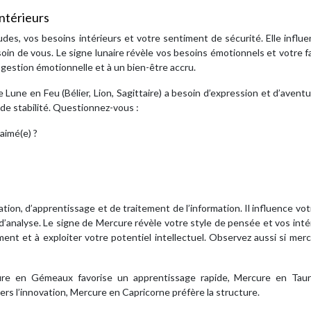
intérieurs
es, vos besoins intérieurs et votre sentiment de sécurité. Elle influ
 soin de vous. Le signe lunaire révèle vos besoins émotionnels et votre 
 gestion émotionnelle et à un bien-être accru.
Une Lune en Feu (Bélier, Lion, Sagittaire) a besoin d’expression et d’avent
 de stabilité. Questionnez-vous :
aimé(e) ?
n, d’apprentissage et de traitement de l’information. Il influence vot
d’analyse. Le signe de Mercure révèle votre style de pensée et vos inté
nt et à exploiter votre potentiel intellectuel. Observez aussi si mer
cure en Gémeaux favorise un apprentissage rapide, Mercure en Tau
rs l’innovation, Mercure en Capricorne préfère la structure.