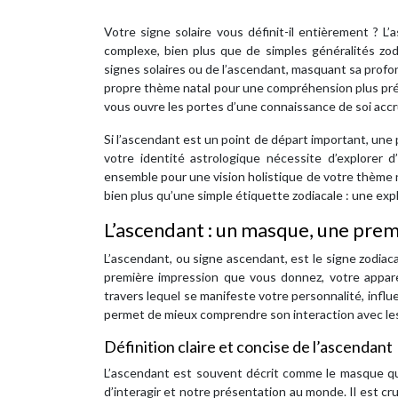
Votre signe solaire vous définit-il entièrement ? L’
complexe, bien plus que de simples généralités zodi
signes solaires ou de l’ascendant, masquant sa profond
propre thème natal pour une compréhension plus préc
vous ouvre les portes d’une connaissance de soi accr
Si l’ascendant est un point de départ important, u
votre identité astrologique nécessite d’explorer
ensemble pour une vision holistique de votre thème n
bien plus qu’une simple étiquette zodiacale : une ex
L’ascendant : un masque, une premi
L’ascendant, ou signe ascendant, est le signe zodiacal
première impression que vous donnez, votre appare
travers lequel se manifeste votre personnalité, infl
permet de mieux comprendre son interaction avec les 
Définition claire et concise de l’ascendant
L’ascendant est souvent décrit comme le masque qu
d’interagir et notre présentation au monde. Il est cr