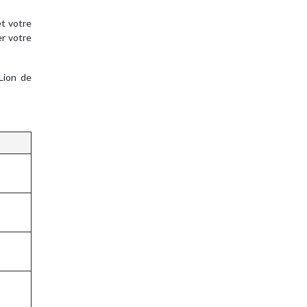
et votre
er votre
Lion de