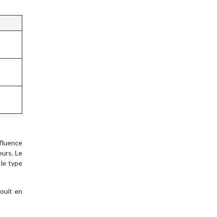
nfluence
eurs. Le
 le type
nouit en