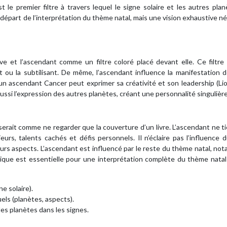
 le premier filtre à travers lequel le signe solaire et les autres pla
e départ de l’interprétation du thème natal, mais une vision exhaustive n
e et l’ascendant comme un filtre coloré placé devant elle. Ce filtre
iant ou la subtilisant. De même, l’ascendant influence la manifestation 
un ascendant Cancer peut exprimer sa créativité et son leadership (Li
ussi l’expression des autres planètes, créant une personnalité singulière
 serait comme ne regarder que la couverture d’un livre. L’ascendant ne t
urs, talents cachés et défis personnels. Il n’éclaire pas l’influence 
 leurs aspects. L’ascendant est influencé par le reste du thème natal, n
tique est essentielle pour une interprétation complète du thème nata
e solaire).
uels (planètes, aspects).
 les planètes dans les signes.