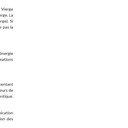
t Vierge
erge. La
rge). Si
e pas la
énergie
rmations
ésentant
cours de
ntique.
ication
tion des