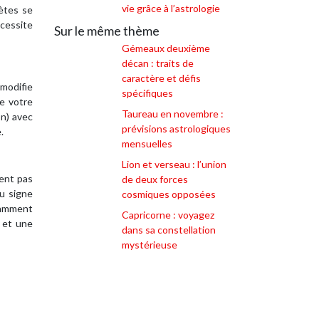
vie grâce à l’astrologie
nètes se
écessite
Sur le même thème
Gémeaux deuxième
décan : traits de
caractère et défis
 modifie
spécifiques
de votre
Taureau en novembre :
on) avec
prévisions astrologiques
.
mensuelles
Lion et verseau : l’union
ient pas
de deux forces
du signe
cosmiques opposées
otamment
Capricorne : voyagez
l et une
dans sa constellation
mystérieuse