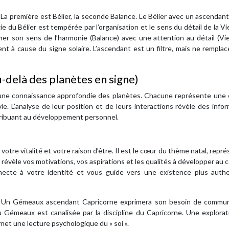
a première est Bélier, la seconde Balance. Le Bélier avec un ascendan
e du Bélier est tempérée par l’organisation et le sens du détail de la Vi
er son sens de l’harmonie (Balance) avec une attention au détail (Vie
nt à cause du signe solaire. L’ascendant est un filtre, mais ne remplac
u-delà des planètes en signe)
 une connaissance approfondie des planètes. Chacune représente une 
ie. L’analyse de leur position et de leurs interactions révèle des info
ntribuant au développement personnel.
votre vitalité et votre raison d’être. Il est le cœur du thème natal, repr
re révèle vos motivations, vos aspirations et les qualités à développer au 
nnecte à votre identité et vous guide vers une existence plus authe
nt. Un Gémeaux ascendant Capricorne exprimera son besoin de commun
u Gémeaux est canalisée par la discipline du Capricorne. Une explora
et une lecture psychologique du « soi ».