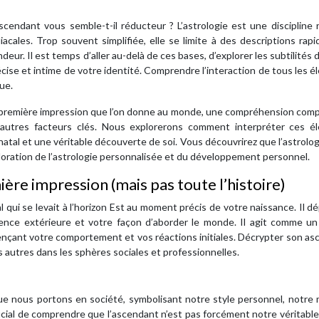
ascendant vous semble-t-il réducteur ? L’astrologie est une discipline 
acales. Trop souvent simplifiée, elle se limite à des descriptions rap
eur. Il est temps d’aller au-delà de ces bases, d’explorer les subtilités 
ise et intime de votre identité. Comprendre l’interaction de tous les 
ue.
ne première impression que l’on donne au monde, une compréhension com
 d’autres facteurs clés. Nous explorerons comment interpréter ces é
atal et une véritable découverte de soi. Vous découvrirez que l’astrolog
ploration de l’astrologie personnalisée et du développement personnel.
ère impression (mais pas toute l’histoire)
 qui se levait à l’horizon Est au moment précis de votre naissance. Il dé
nce extérieure et votre façon d’aborder le monde. Il agit comme un f
uençant votre comportement et vos réactions initiales. Décrypter son a
autres dans les sphères sociales et professionnelles.
e nous portons en société, symbolisant notre style personnel, notre 
ucial de comprendre que l’ascendant n’est pas forcément notre véritable 