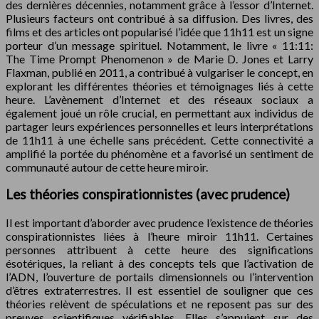
des dernières décennies, notamment grâce à l’essor d’Internet.
Plusieurs facteurs ont contribué à sa diffusion. Des livres, des
films et des articles ont popularisé l’idée que 11h11 est un signe
porteur d’un message spirituel. Notamment, le livre « 11:11:
The Time Prompt Phenomenon » de Marie D. Jones et Larry
Flaxman, publié en 2011, a contribué à vulgariser le concept, en
explorant les différentes théories et témoignages liés à cette
heure. L’avènement d’Internet et des réseaux sociaux a
également joué un rôle crucial, en permettant aux individus de
partager leurs expériences personnelles et leurs interprétations
de 11h11 à une échelle sans précédent. Cette connectivité a
amplifié la portée du phénomène et a favorisé un sentiment de
communauté autour de cette heure miroir.
Les théories conspirationnistes (avec prudence)
Il est important d’aborder avec prudence l’existence de théories
conspirationnistes liées à l’heure miroir 11h11. Certaines
personnes attribuent à cette heure des significations
ésotériques, la reliant à des concepts tels que l’activation de
l’ADN, l’ouverture de portails dimensionnels ou l’intervention
d’êtres extraterrestres. Il est essentiel de souligner que ces
théories relèvent de spéculations et ne reposent pas sur des
preuves scientifiques vérifiables. Elles s’appuient sur des