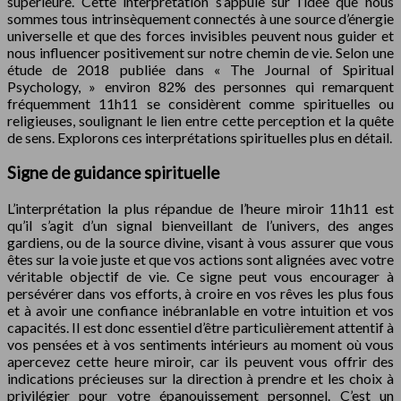
supérieure. Cette interprétation s’appuie sur l’idée que nous
sommes tous intrinsèquement connectés à une source d’énergie
universelle et que des forces invisibles peuvent nous guider et
nous influencer positivement sur notre chemin de vie. Selon une
étude de 2018 publiée dans « The Journal of Spiritual
Psychology, » environ 82% des personnes qui remarquent
fréquemment 11h11 se considèrent comme spirituelles ou
religieuses, soulignant le lien entre cette perception et la quête
de sens. Explorons ces interprétations spirituelles plus en détail.
Signe de guidance spirituelle
L’interprétation la plus répandue de l’heure miroir 11h11 est
qu’il s’agit d’un signal bienveillant de l’univers, des anges
gardiens, ou de la source divine, visant à vous assurer que vous
êtes sur la voie juste et que vos actions sont alignées avec votre
véritable objectif de vie. Ce signe peut vous encourager à
persévérer dans vos efforts, à croire en vos rêves les plus fous
et à avoir une confiance inébranlable en votre intuition et vos
capacités. Il est donc essentiel d’être particulièrement attentif à
vos pensées et à vos sentiments intérieurs au moment où vous
apercevez cette heure miroir, car ils peuvent vous offrir des
indications précieuses sur la direction à prendre et les choix à
privilégier pour votre épanouissement personnel. C’est un