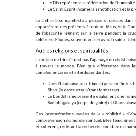
Le Fils représente la rédemption de l’humanité e
Le Saint-Esprit incarne la sanctification et la
Le chiffre 3 se manifeste à plusieurs reprises dans 
apportèrent des présents à l’enfant Jésus, et le Chris
de l’obscurité régnant sur la terre pendant la cru
célèbrent Pâques, souvent en lien avec la sainte trini
Autres religions et spiritualités
La notion de trinité n’est pas l’apanage du christiani
à travers le monde. Bien que différentes dans l
complémentaires et interdépendantes.
Dans l’hindouisme, la Trimurti personnifie les t
Shiva (le destructeur/transformateur).
Le bouddhisme présente également une forme de
Sambhogakaya (corps de gloire) et Dharmakaya 
Ces interprétations variées de la « triplicité » d
compréhension du monde spirituel. Elles témoignent d
et cohérent, reflétant la recherche constante d’harm