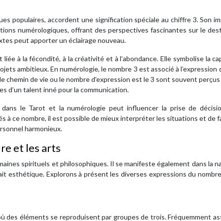
ues populaires, accordent une signification spéciale au chiffre 3. Son i
tations numérologiques, offrant des perspectives fascinantes sur le dest
extes peut apporter un éclairage nouveau.
 liée à la fécondité, à la créativité et à l’abondance. Elle symbolise la ca
jets ambitieux. En numérologie, le nombre 3 est associé à l’expression d
t le chemin de vie ou le nombre d’expression est le 3 sont souvent perç
es d’un talent inné pour la communication.
dans le Tarot et la numérologie peut influencer la prise de décisio
 à ce nombre, il est possible de mieux interpréter les situations et de f
ersonnel harmonieux.
re et les arts
maines spirituels et philosophiques. Il se manifeste également dans la n
trait esthétique. Explorons à présent les diverses expressions du nombr
 où des éléments se reproduisent par groupes de trois. Fréquemment a