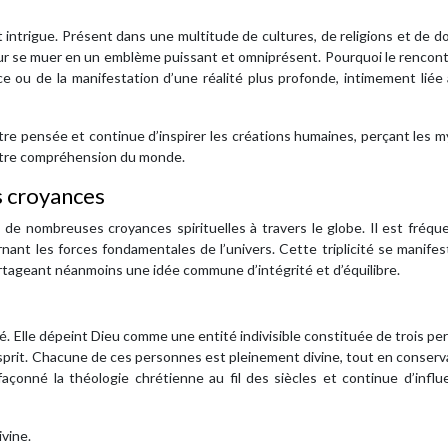
 et intrigue. Présent dans une multitude de cultures, de religions et de 
our se muer en un emblème puissant et omniprésent. Pourquoi le rencon
ce ou de la manifestation d’une réalité plus profonde, intimement liée
 pensée et continue d’inspirer les créations humaines, perçant les m
 notre compréhension du monde.
es croyances
e nombreuses croyances spirituelles à travers le globe. Il est fréq
arnant les forces fondamentales de l’univers. Cette triplicité se manife
partageant néanmoins une idée commune d’intégrité et d’équilibre.
é. Elle dépeint Dieu comme une entité indivisible constituée de trois p
nt-Esprit. Chacune de ces personnes est pleinement divine, tout en conser
açonné la théologie chrétienne au fil des siècles et continue d’influ
ivine.