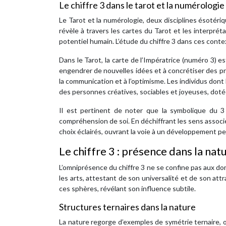
Le chiffre 3 dans le tarot et la numérologie
Le Tarot et la numérologie, deux disciplines ésotériq
révèle à travers les cartes du Tarot et les interpré
potentiel humain. L’étude du chiffre 3 dans ces cont
Dans le Tarot, la carte de l’Impératrice (numéro 3) est
engendrer de nouvelles idées et à concrétiser des pro
la communication et à l’optimisme. Les individus don
des personnes créatives, sociables et joyeuses, doté
Il est pertinent de noter que la symbolique du 3 
compréhension de soi. En déchiffrant les sens associés
choix éclairés, ouvrant la voie à un développement p
Le chiffre 3 : présence dans la natu
L’omniprésence du chiffre 3 ne se confine pas aux do
les arts, attestant de son universalité et de son at
ces sphères, révélant son influence subtile.
Structures ternaires dans la nature
La nature regorge d’exemples de symétrie ternaire,