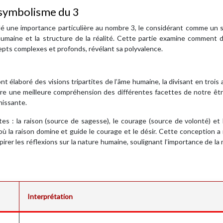
e symbolisme du 3
dé une importance particulière au nombre 3, le considérant comme un 
umaine et la structure de la réalité. Cette partie examine comment d
cepts complexes et profonds, révélant sa polyvalence.
élaboré des visions tripartites de l’âme humaine, la divisant en trois
fre une meilleure compréhension des différentes facettes de notre êt
hissante.
es : la raison (source de sagesse), le courage (source de volonté) et 
où la raison domine et guide le courage et le désir. Cette conception 
rer les réflexions sur la nature humaine, soulignant l’importance de la 
Interprétation