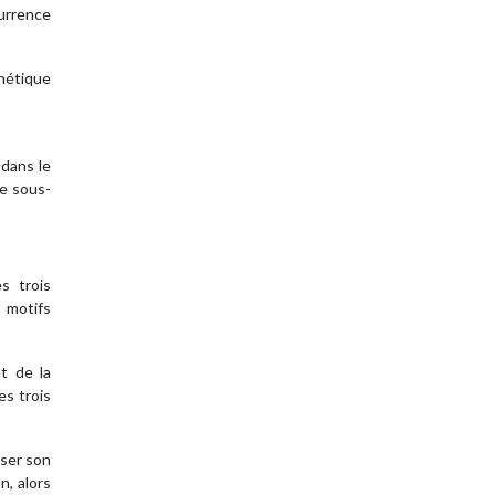
currence
thétique
 dans le
e sous-
s trois
 motifs
t de la
es trois
yser son
n, alors