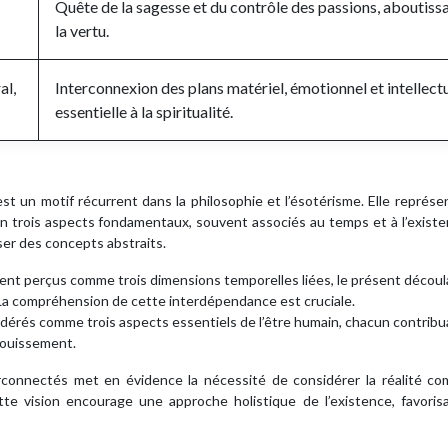
Quête de la sagesse et du contrôle des passions, aboutissa
la vertu.
al,
Interconnexion des plans matériel, émotionnel et intellectu
essentielle à la spiritualité.
 est un motif récurrent dans la philosophie et l’ésotérisme. Elle représ
en trois aspects fondamentaux, souvent associés au temps et à l’exist
ser des concepts abstraits.
ment perçus comme trois dimensions temporelles liées, le présent découl
. La compréhension de cette interdépendance est cruciale.
sidérés comme trois aspects essentiels de l’être humain, chacun contribua
anouissement.
erconnectés met en évidence la nécessité de considérer la réalité c
te vision encourage une approche holistique de l’existence, favoris