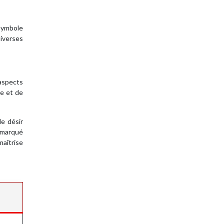
symbole
iverses
 aspects
re et de
le désir
a marqué
maîtrise