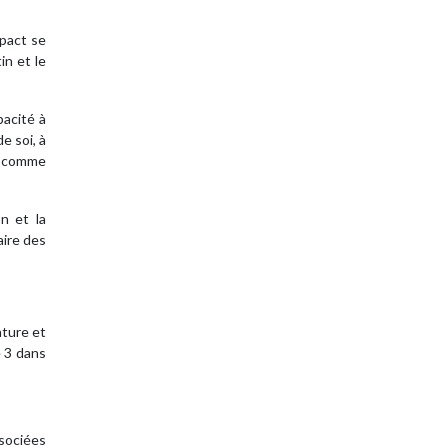
mpact se
in et le
pacité à
e soi, à
us comme
n et la
aire des
ature et
e 3 dans
ssociées