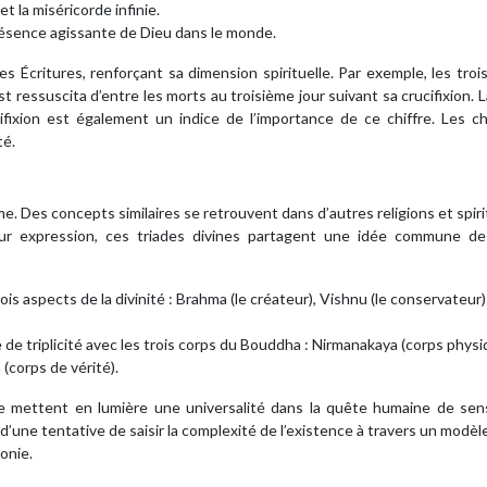
t la miséricorde infinie.
 présence agissante de Dieu dans le monde.
les Écritures, renforçant sa dimension spirituelle. Par exemple, les tro
t ressuscita d’entre les morts au troisième jour suivant sa crucifixion. 
cifixion est également un indice de l’importance de ce chiffre. Les c
té.
sme. Des concepts similaires se retrouvent dans d’autres religions et spiri
eur expression, ces triades divines partagent une idée commune de
rois aspects de la divinité : Brahma (le créateur), Vishnu (le conservateur)
 triplicité avec les trois corps du Bouddha : Nirmanakaya (corps physi
(corps de vérité).
ivine mettent en lumière une universalité dans la quête humaine de se
’une tentative de saisir la complexité de l’existence à travers un modèl
onie.