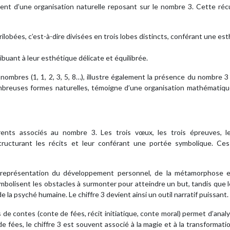
nent d’une organisation naturelle reposant sur le nombre 3. Cette ré
lobées, c’est-à-dire divisées en trois lobes distincts, conférant une es
ibuant à leur esthétique délicate et équilibrée.
e nombres (1, 1, 2, 3, 5, 8…), illustre également la présence du nombre 3
mbreuses formes naturelles, témoigne d’une organisation mathématiqu
ents associés au nombre 3. Les trois vœux, les trois épreuves, le
ructurant les récits et leur conférant une portée symbolique. Ces
représentation du développement personnel, de la métamorphose e
mbolisent les obstacles à surmonter pour atteindre un but, tandis que l
la psyché humaine. Le chiffre 3 devient ainsi un outil narratif puissant.
de contes (conte de fées, récit initiatique, conte moral) permet d’anal
 fées, le chiffre 3 est souvent associé à la magie et à la transformatio