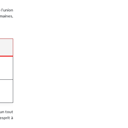
 l’union
omaines,
 un tout
esprit à