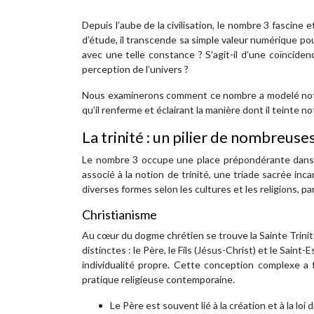
Depuis l’aube de la civilisation, le nombre 3 fascine
d’étude, il transcende sa simple valeur numérique p
avec une telle constance ? S’agit-il d’une coïnciden
perception de l’univers ?
Nous examinerons comment ce nombre a modelé notre
qu’il renferme et éclairant la manière dont il teinte
La trinité : un pilier de nombreus
Le nombre 3 occupe une place prépondérante dans d
associé à la notion de trinité, une triade sacrée inc
diverses formes selon les cultures et les religions, 
Christianisme
Au cœur du dogme chrétien se trouve la Sainte Trinit
distinctes : le Père, le Fils (Jésus-Christ) et le Sai
individualité propre. Cette conception complexe a f
pratique religieuse contemporaine.
Le Père est souvent lié à la création et à la loi d