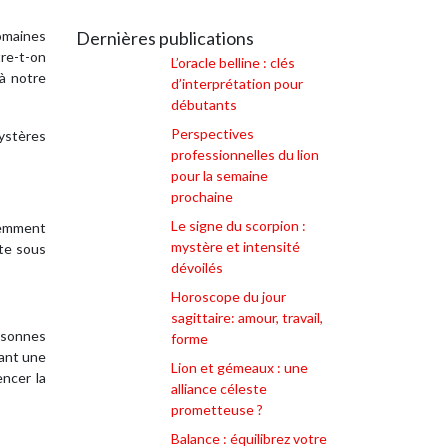
domaines
Dernières publications
tre-t-on
L’oracle belline : clés
 à notre
d’interprétation pour
débutants
Perspectives
ystères
professionnelles du lion
pour la semaine
prochaine
Le signe du scorpion :
uemment
mystère et intensité
ste sous
dévoilés
Horoscope du jour
sagittaire: amour, travail,
ersonnes
forme
vant une
Lion et gémeaux : une
encer la
alliance céleste
prometteuse ?
Balance : équilibrez votre