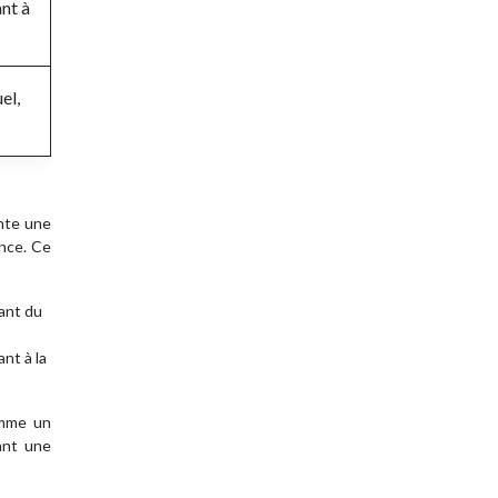
nt à
el,
ente une
ence. Ce
ant du
nt à la
omme un
ant une