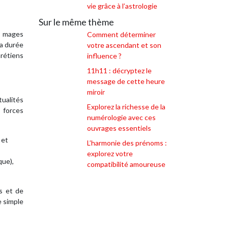
vie grâce à l’astrologie
Sur le même thème
is mages
Comment déterminer
La durée
votre ascendant et son
hrétiens
influence ?
11h11 : décryptez le
message de cette heure
miroir
tualités
Explorez la richesse de la
 forces
numérologie avec ces
ouvrages essentiels
 et
L’harmonie des prénoms :
explorez votre
que),
compatibilité amoureuse
ns et de
e simple