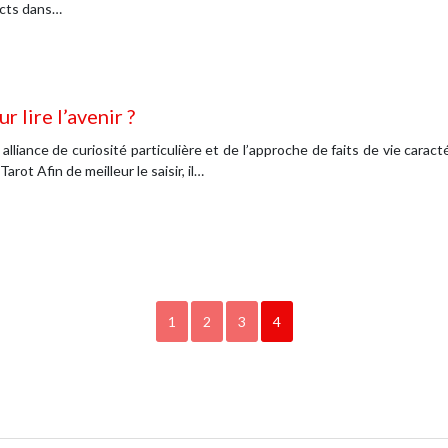
incts dans…
 lire l’avenir ?
alliance de curiosité particulière et de l’approche de faits de vie caract
rot Afin de meilleur le saisir, il…
1
2
3
4