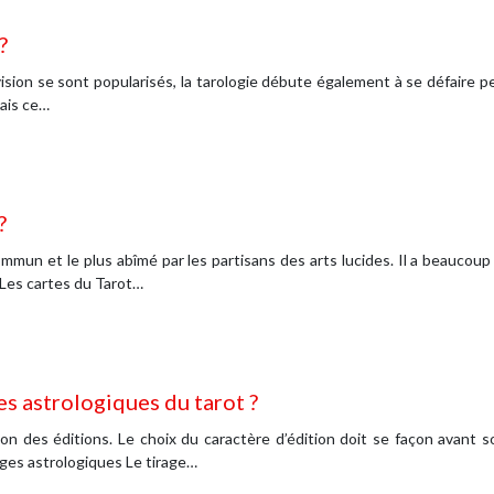
?
ion se sont popularisés, la tarologie débute également à se défaire pet
Mais ce…
?
ommun et le plus abîmé par les partisans des arts lucides. Il a beauco
Les cartes du Tarot…
s astrologiques du tarot ?
açon des éditions. Le choix du caractère d’édition doit se façon avant
ages astrologiques Le tirage…