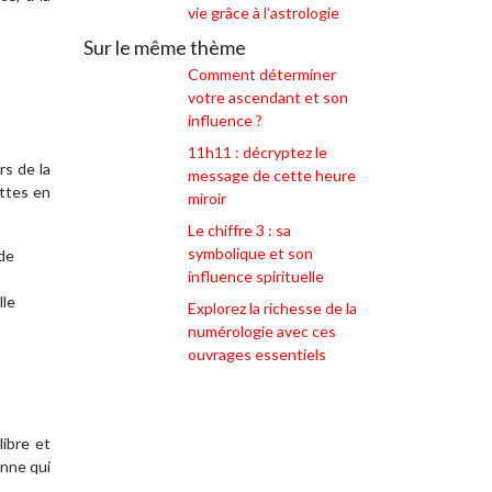
vie grâce à l’astrologie
Sur le même thème
Comment déterminer
votre ascendant et son
influence ?
11h11 : décryptez le
rs de la
message de cette heure
ettes en
miroir
Le chiffre 3 : sa
symbolique et son
 de
influence spirituelle
lle
Explorez la richesse de la
numérologie avec ces
ouvrages essentiels
libre et
onne qui