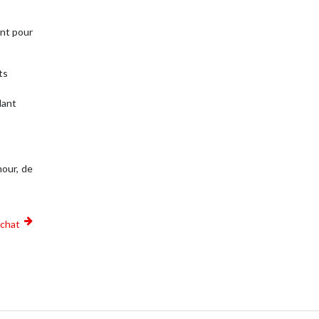
ent pour
ts
dant
mour, de
achat