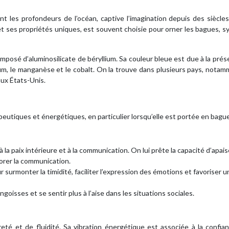
nt les profondeurs de l’océan, captive l’imagination depuis des siècle
et ses propriétés uniques, est souvent choisie pour orner les bagues, 
omposé d’aluminosilicate de béryllium. Sa couleur bleue est due à la pré
um, le manganèse et le cobalt. On la trouve dans plusieurs pays, nota
aux États-Unis.
eutiques et énergétiques, en particulier lorsqu’elle est portée en bague
 la paix intérieure et à la communication. On lui prête la capacité d’apais
iorer la communication.
ur surmonter la timidité, faciliter l’expression des émotions et favoriser u
goisses et se sentir plus à l’aise dans les situations sociales.
eté et de fluidité. Sa vibration énergétique est associée à la confian