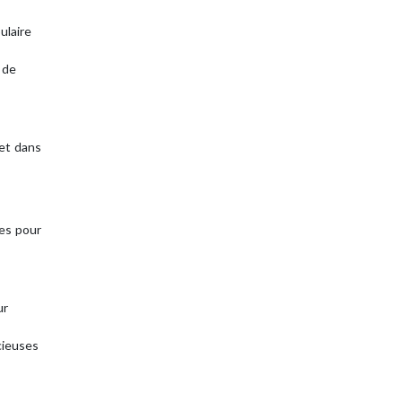
ulaire
 de
 et dans
res pour
ur
écieuses