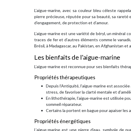
L’aigue-marine, avec sa couleur bleu céleste rappela
pierre précieuse, réputée pour sa beauté, sa rareté 
d’engagement, de protection et d’amour.
L’aigue-marine est une variété de béryl, un minéral c
traces de fer et d’autres éléments comme le vanadi
Brésil, à Madagascar, au Pakistan, en Afghanistan et 
Les bienfaits de l’aigue-marine
L’aigue-marine est reconnue pour ses bienfaits thérap
Propriétés thérapeutiques
Depuis l’Antiquité, l’aigue-marine est associée à
stress, de favoriser la clarté mentale et d’amél
En lithothérapie, l’aigue-marine est utilisée po
sommeil réparateur.
Certains la portent en bague pour apaiser les an
Propriétés énergétiques
L’aigue-marine est une pierre d’eau, symbole de pur