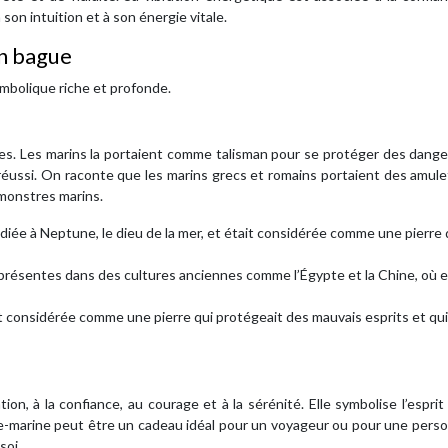
son intuition et à son énergie vitale.
en bague
mbolique riche et profonde.
les. Les marins la portaient comme talisman pour se protéger des dange
réussi. On raconte que les marins grecs et romains portaient des amul
monstres marins.
édiée à Neptune, le dieu de la mer, et était considérée comme une pierre
t présentes dans des cultures anciennes comme l’Égypte et la Chine, où e
ait considérée comme une pierre qui protégeait des mauvais esprits et qui
n, à la confiance, au courage et à la sérénité. Elle symbolise l’esprit 
ue-marine peut être un cadeau idéal pour un voyageur ou pour une pers
soi.