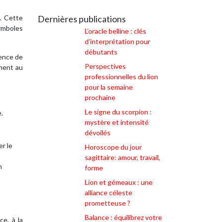
s. Cette
Dernières publications
symboles
L’oracle belline : clés
d’interprétation pour
débutants
sence de
Perspectives
mment au
professionnelles du lion
pour la semaine
prochaine
Le signe du scorpion :
.
mystère et intensité
dévoilés
er le
Horoscope du jour
sagittaire: amour, travail,
n
forme
Lion et gémeaux : une
alliance céleste
prometteuse ?
Balance : équilibrez votre
ce, à la