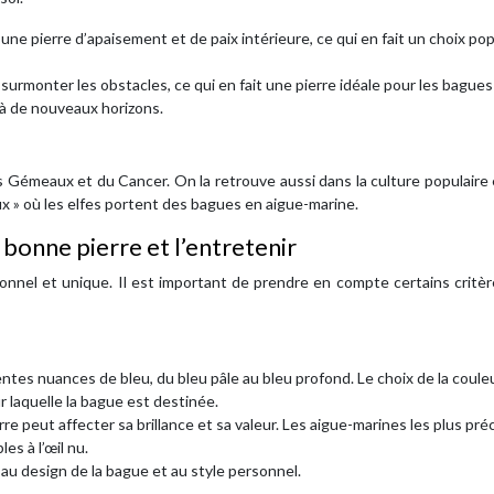
e pierre d’apaisement et de paix intérieure, ce qui en fait un choix pop
à surmonter les obstacles, ce qui en fait une pierre idéale pour les bagues
 à de nouveaux horizons.
s Gémeaux et du Cancer. On la retrouve aussi dans la culture populaire
ux » où les elfes portent des bagues en aigue-marine.
a bonne pierre et l’entretenir
onnel et unique. Il est important de prendre en compte certains critè
entes nuances de bleu, du bleu pâle au bleu profond. Le choix de la coule
 laquelle la bague est destinée.
rre peut affecter sa brillance et sa valeur. Les aigue-marines les plus pr
es à l’œil nu.
e au design de la bague et au style personnel.